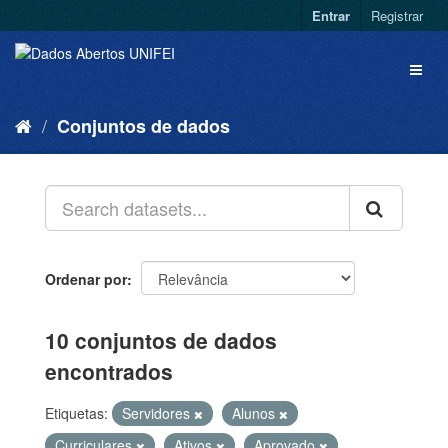
Entrar
Registrar
Conjuntos de dados
Ordenar por
10 conjuntos de dados
encontrados
Etiquetas:
Servidores
Alunos
Curriculares
Ativos
Aprovado