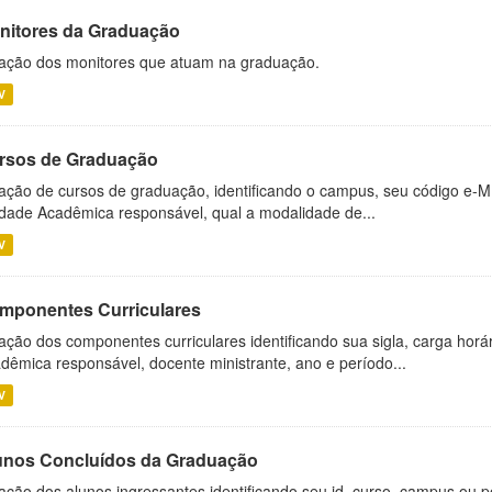
nitores da Graduação
ação dos monitores que atuam na graduação.
V
rsos de Graduação
ação de cursos de graduação, identificando o campus, seu código e-M
dade Acadêmica responsável, qual a modalidade de...
V
mponentes Curriculares
ação dos componentes curriculares identificando sua sigla, carga horá
dêmica responsável, docente ministrante, ano e período...
V
unos Concluídos da Graduação
ação dos alunos ingressantes identificando seu id, curso, campus ou p