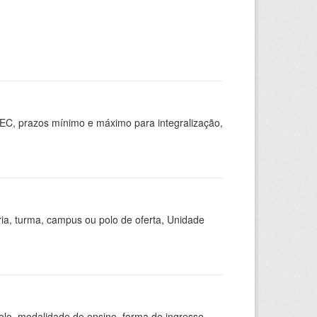
EC, prazos mínimo e máximo para integralização,
ria, turma, campus ou polo de oferta, Unidade
olo, modalidade de ensino, forma de ingresso,