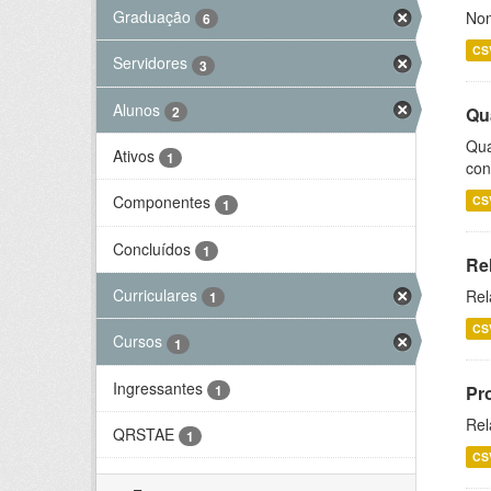
Graduação
Nom
6
CS
Servidores
3
Alunos
2
Qu
Qua
Ativos
1
con
Componentes
CS
1
Concluídos
1
Re
Curriculares
Rel
1
CS
Cursos
1
Ingressantes
1
Pr
Rel
QRSTAE
1
CS