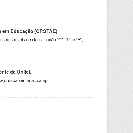
vos em Educação (QRSTAE)
dos níveis de classificação “C”, “D” e “E”,
nte da Unifei.
ho/jornada semanal, campi.