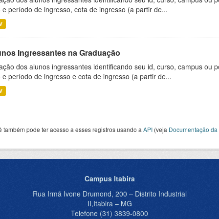
 e período de ingresso, cota de ingresso (a partir de...
V
unos Ingressantes na Graduação
ação dos alunos ingressantes identificando seu id, curso, campus ou p
 e período de ingresso e cota de ingresso (a partir de...
V
ê também pode ter acesso a esses registros usando a
API
(veja
Documentação da 
Campus Itabira
Rua Irmã Ivone Drumond, 200 – Distrito Industrial
II,Itabira – MG
Telefone (31) 3839-0800