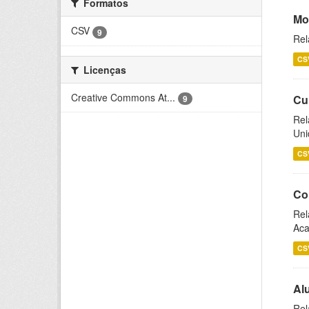
Formatos
Mo
CSV
9
Rel
CS
Licenças
Creative Commons At...
Cu
9
Rel
Uni
CS
Co
Rel
Aca
CS
Al
Rel