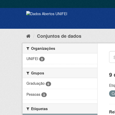
Conjuntos de dados
Organizações
UNIFEI
9
Grupos
9 
Graduação
6
Eti
C
Pessoas
3
Etiquetas
Rel