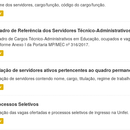
e dos servidores, cargo/função, código do cargo/função.
V
adro de Referência dos Servidores Técnico-Administrati
dro de Cargos Técnico-Administrativos em Educação, ocupados e vagos 
forme Anexo I da Portaria MP/MEC nº 316/2017.
V
lação de servidores ativos pertencentes ao quadro permane
ação de servidores contendo nome, cargo, titulação, regime de trabal
V
ocessos Seletivos
ação das vagas ofertadas e processos seletivos de ingresso na Unifei.
V