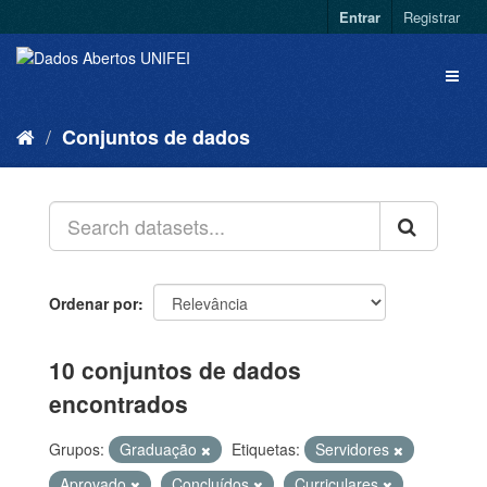
Entrar
Registrar
Conjuntos de dados
Ordenar por
10 conjuntos de dados
encontrados
Grupos:
Graduação
Etiquetas:
Servidores
Aprovado
Concluídos
Curriculares