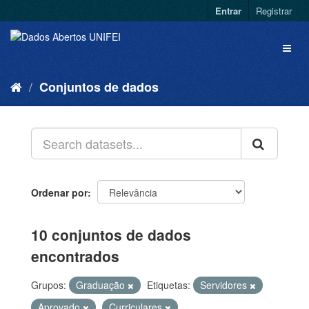
Entrar
Registrar
Conjuntos de dados
Ordenar por
10 conjuntos de dados
encontrados
Grupos:
Graduação
Etiquetas:
Servidores
Aprovado
Curriculares