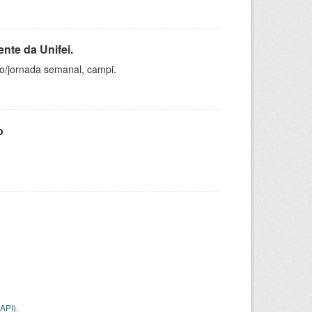
nte da Unifei.
ho/jornada semanal, campi.
o
API
).