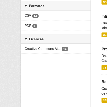
CS
Formatos
CSV
Inf
14
Qua
PDF
2
lab
CS
Licenças
Creative Commons At...
Pr
14
Rel
Cap
CS
Ba
Qua
de 
CS