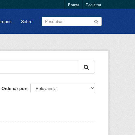
Entrar
Registrar
rupos
Sobre
Ordenar por