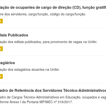
ação de ocupantes de cargo de direção (CD), função gratifi
e dos servidores, cargo/função, código do cargo/função.
V
itais Publicados
ação dos editais publicados, para provimento de vagas na Unifei.
V
tagiários
ação dos estagiários atuantes na Unifei.
V
adro de Referência dos Servidores Técnico-Administrati
dro de Cargos Técnico-Administrativos em Educação, ocupados e vagos 
forme Anexo I da Portaria MP/MEC nº 316/2017.