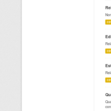
Rel
Nom
CS
Ed
Rel
CS
Es
Rel
CS
Qu
Qua
con