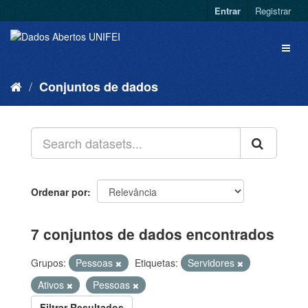
Entrar
Registrar
Conjuntos de dados
Ordenar por
7 conjuntos de dados encontrados
Grupos:
Pessoas
Etiquetas:
Servidores
Ativos
Pessoas
Filtrar Resultados