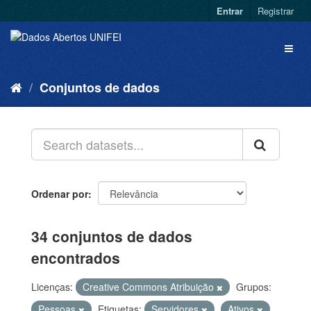
Entrar
Registrar
Conjuntos de dados
Ordenar por
34 conjuntos de dados
encontrados
Licenças:
Creative Commons Atribuição
Grupos:
Pessoas
Etiquetas:
Servidores
Ativos