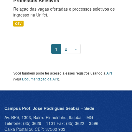
Processos Seletivos
Relação das vagas ofertadas e processos seletivos de
ingresso na Unifei.
CSV
1
2
»
Você também pode ter acesso a esses registros usando a
API
(veja
Documentação da API
).
Campus Prof. José Rodrigues Seabra – Sede
Av. BPS, 1303, Bairro Pinheirinho, Itajubá – MG
Telefone: (35) 3629 – 1101 Fax: (35) 3622 – 3596
Caixa Postal 50 CEP: 37500 903