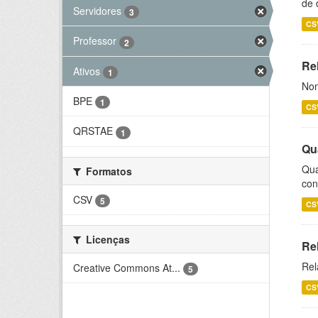
de 
Servidores
3
CS
Professor
2
Rel
Ativos
1
Nom
BPE
1
CS
QRSTAE
1
Qu
Qua
Formatos
con
CSV
5
CS
Licenças
Re
Rel
Creative Commons At...
5
CS