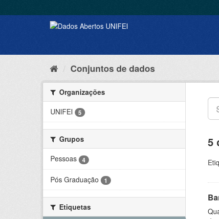
Conjuntos de dados
Organizações
UNIFEI
5
Grupos
5 
Pessoas
4
Eti
Pós Graduação
1
Ba
Etiquetas
Qua