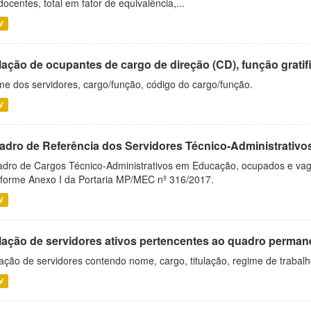
docentes, total em fator de equivalência,...
V
ação de ocupantes de cargo de direção (CD), função gratifi
e dos servidores, cargo/função, código do cargo/função.
V
adro de Referência dos Servidores Técnico-Administrati
dro de Cargos Técnico-Administrativos em Educação, ocupados e vagos 
forme Anexo I da Portaria MP/MEC nº 316/2017.
V
lação de servidores ativos pertencentes ao quadro permane
ação de servidores contendo nome, cargo, titulação, regime de trabal
V