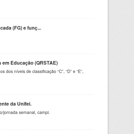
cada (FG) e funç...
vos em Educação (QRSTAE)
dos níveis de classificação “C”, “D” e “E”,
nte da Unifei.
ho/jornada semanal, campi.