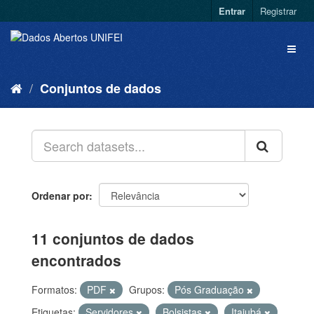
Entrar
Registrar
Conjuntos de dados
Ordenar por
11 conjuntos de dados
encontrados
Formatos:
PDF
Grupos:
Pós Graduação
Etiquetas:
Servidores
Bolsistas
Itajubá