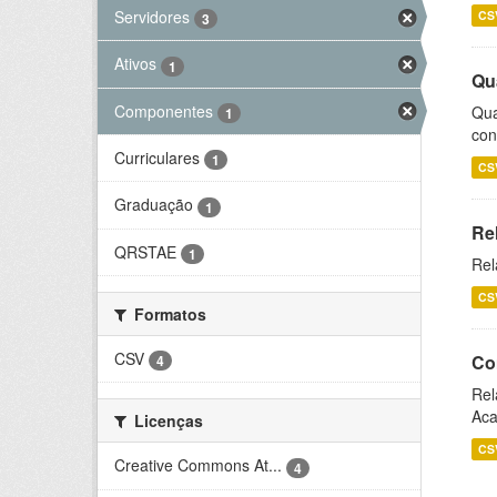
Servidores
CS
3
Ativos
1
Qu
Componentes
Qua
1
con
Curriculares
1
CS
Graduação
1
Re
QRSTAE
1
Rel
CS
Formatos
CSV
Co
4
Rel
Aca
Licenças
CS
Creative Commons At...
4