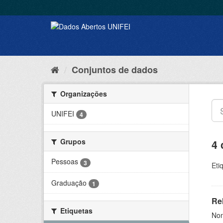
Conjuntos de dados
Organizações
UNIFEI
4
Grupos
4 
Pessoas
3
Eti
Graduação
1
Rel
Etiquetas
Nom