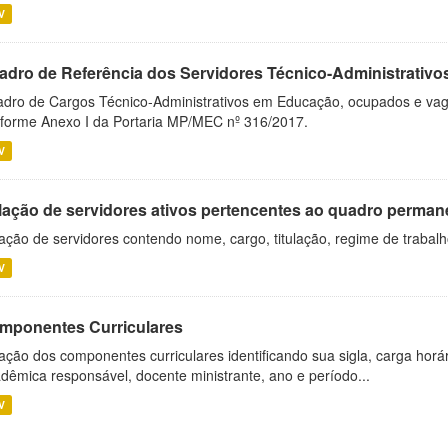
V
adro de Referência dos Servidores Técnico-Administrati
dro de Cargos Técnico-Administrativos em Educação, ocupados e vagos 
forme Anexo I da Portaria MP/MEC nº 316/2017.
V
lação de servidores ativos pertencentes ao quadro permane
ação de servidores contendo nome, cargo, titulação, regime de trabal
V
mponentes Curriculares
ação dos componentes curriculares identificando sua sigla, carga horá
dêmica responsável, docente ministrante, ano e período...
V