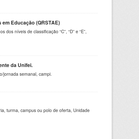
vos em Educação (QRSTAE)
dos níveis de classificação “C”, “D” e “E”,
nte da Unifei.
ho/jornada semanal, campi.
ria, turma, campus ou polo de oferta, Unidade