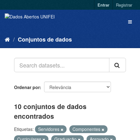
Entrar
Registrar
Conjuntos de dados
Ordenar por
10 conjuntos de dados
encontrados
Etiquetas:
Servidores
Componentes
Curriculares
Graduação
Aprovado