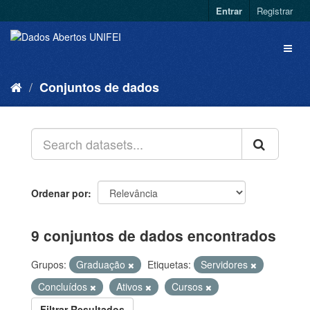
Entrar
Registrar
Conjuntos de dados
Ordenar por
9 conjuntos de dados encontrados
Grupos:
Graduação
Etiquetas:
Servidores
Concluídos
Ativos
Cursos
Filtrar Resultados