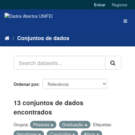
Entrar
Registrar
Conjuntos de dados
Ordenar por
13 conjuntos de dados
encontrados
Grupos:
Pessoas
Graduação
Etiquetas:
Servidores
Concluídos
Ativos