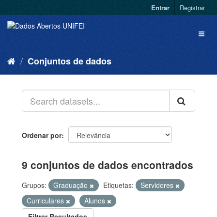
Entrar
Registrar
Conjuntos de dados
Ordenar por
9 conjuntos de dados encontrados
Grupos:
Graduação
Etiquetas:
Servidores
Curriculares
Alunos
Filtrar Resultados