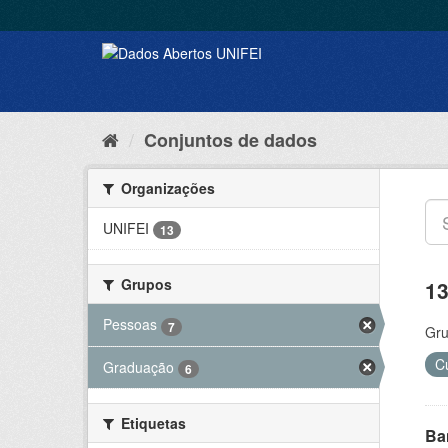
Conjuntos de dados
Organizações
UNIFEI
13
Grupos
13
Pessoas
7
Gru
C
Graduação
6
Etiquetas
Ba