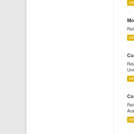
CS
Mo
Rel
CS
Cu
Rel
Uni
CS
Co
Rel
Aca
CS