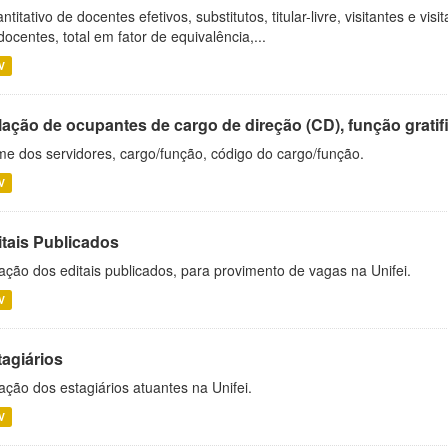
ntitativo de docentes efetivos, substitutos, titular-livre, visitantes e vi
docentes, total em fator de equivalência,...
V
ação de ocupantes de cargo de direção (CD), função gratifi
e dos servidores, cargo/função, código do cargo/função.
V
itais Publicados
ação dos editais publicados, para provimento de vagas na Unifei.
V
tagiários
ação dos estagiários atuantes na Unifei.
V