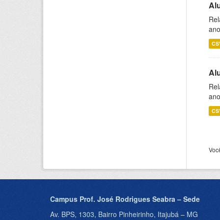
Al
Rel
ano
CS
Al
Rel
ano
CS
Voc
Campus Prof. José Rodrigues Seabra – Sede
Av. BPS, 1303, Bairro Pinheirinho, Itajubá – MG