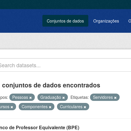
Conjuntos de dados
Organizações
G
 conjuntos de dados encontrados
pos:
Pessoas
Graduação
Etiquetas:
Servidores
ursos
Componentes
Curriculares
nco de Professor Equivalente (BPE)