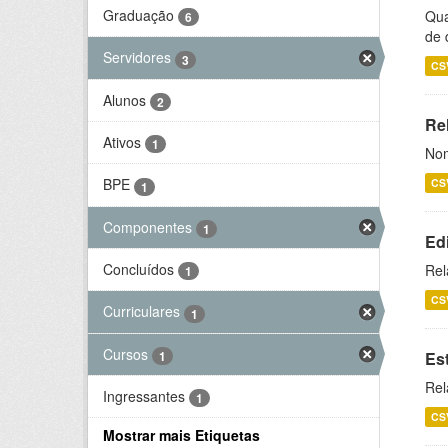
Graduação
Qua
6
de 
Servidores
3
CS
Alunos
2
Rel
Ativos
1
Nom
BPE
CS
1
Componentes
1
Ed
Concluídos
Rel
1
CS
Curriculares
1
Cursos
1
Es
Rel
Ingressantes
1
CS
Mostrar mais Etiquetas