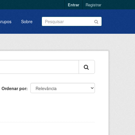
Entrar
Registrar
rupos
Sobre
Ordenar por