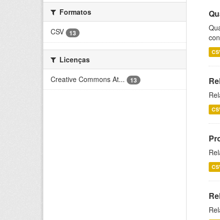
Formatos
Qu
Qua
CSV
13
con
CS
Licenças
Creative Commons At...
Re
13
Rel
CS
Pr
Rel
CS
Re
Rel