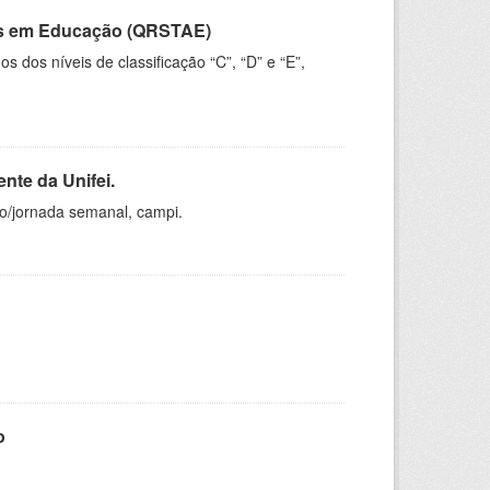
vos em Educação (QRSTAE)
dos níveis de classificação “C”, “D” e “E”,
nte da Unifei.
ho/jornada semanal, campi.
o