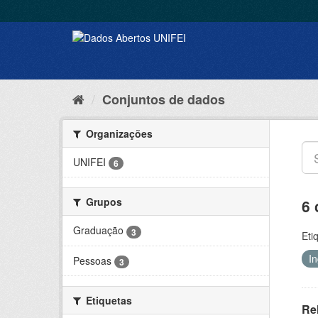
Conjuntos de dados
Organizações
UNIFEI
6
Grupos
6 
Graduação
3
Eti
I
Pessoas
3
Etiquetas
Rel