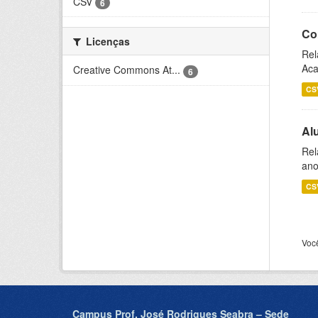
CSV
6
Co
Licenças
Rel
Aca
Creative Commons At...
6
CS
Al
Rel
ano
CS
Voc
Campus Prof. José Rodrigues Seabra – Sede