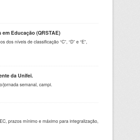
vos em Educação (QRSTAE)
dos níveis de classificação “C”, “D” e “E”,
nte da Unifei.
ho/jornada semanal, campi.
EC, prazos mínimo e máximo para integralização,