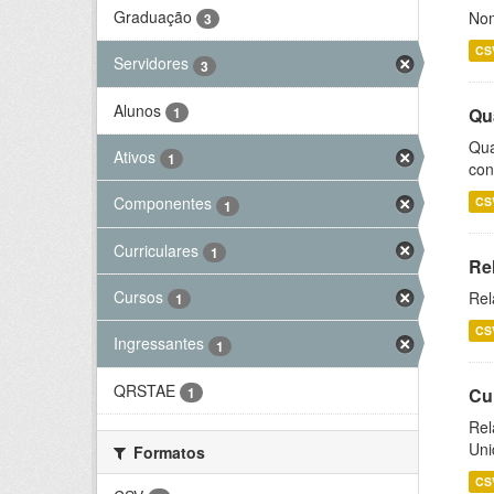
Graduação
Nom
3
CS
Servidores
3
Alunos
1
Qu
Qua
Ativos
1
con
Componentes
CS
1
Curriculares
1
Re
Cursos
Rel
1
CS
Ingressantes
1
QRSTAE
1
Cu
Rel
Uni
Formatos
CS