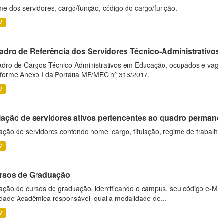
e dos servidores, cargo/função, código do cargo/função.
V
adro de Referência dos Servidores Técnico-Administrati
dro de Cargos Técnico-Administrativos em Educação, ocupados e vagos 
forme Anexo I da Portaria MP/MEC nº 316/2017.
V
lação de servidores ativos pertencentes ao quadro permane
ação de servidores contendo nome, cargo, titulação, regime de trabal
V
rsos de Graduação
ação de cursos de graduação, identificando o campus, seu código e-M
dade Acadêmica responsável, qual a modalidade de...
V