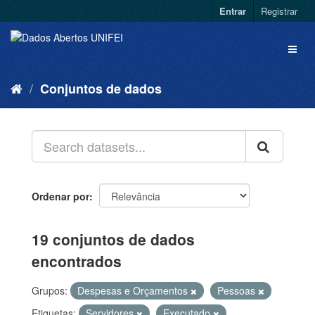
Entrar
Registrar
Conjuntos de dados
Ordenar por
19 conjuntos de dados
encontrados
Grupos:
Despesas e Orçamentos
Pessoas
Etiquetas:
Servidores
Executado