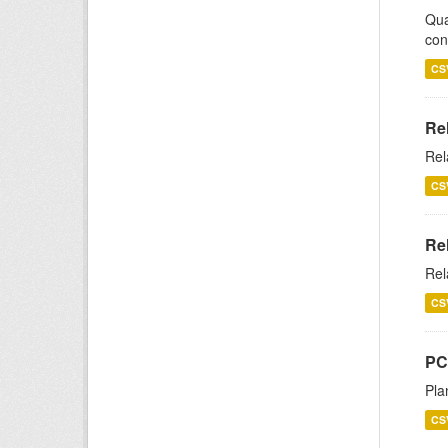
Qua
con
CS
Re
Rel
CS
Re
Rel
CS
PC
Pla
CS