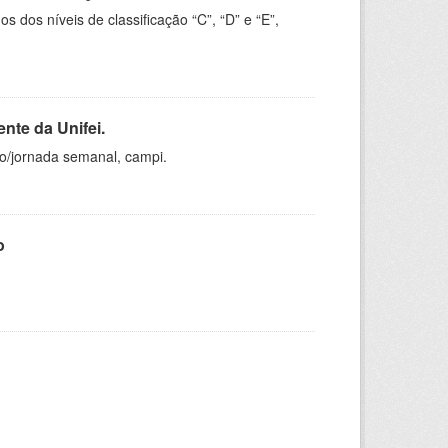
dos níveis de classificação “C”, “D” e “E”,
nte da Unifei.
ho/jornada semanal, campi.
o