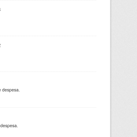
3
2
e despesa.
 despesa.