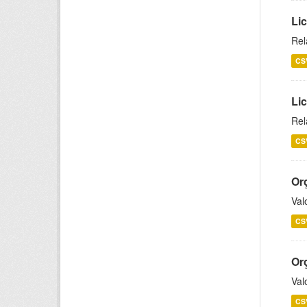
Lic
Rel
CS
Lic
Rel
CS
Or
Val
CS
Or
Val
CS