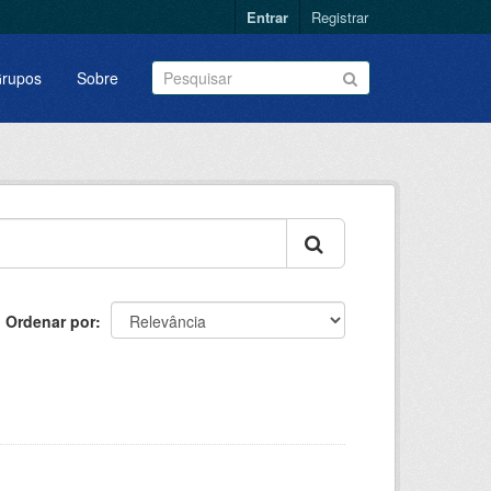
Entrar
Registrar
rupos
Sobre
Ordenar por