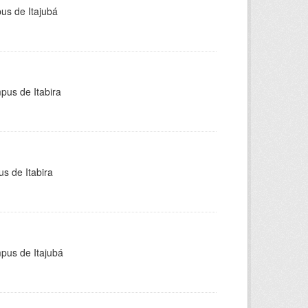
pus de Itajubá
pus de Itabira
s de Itabira
mpus de Itajubá