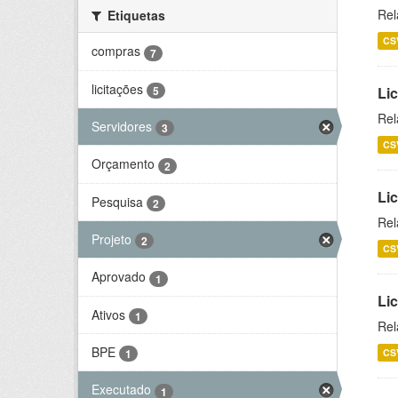
Rel
Etiquetas
CS
compras
7
licitações
5
Lic
Rel
Servidores
3
CS
Orçamento
2
Lic
Pesquisa
2
Rel
Projeto
2
CS
Aprovado
1
Li
Ativos
1
Rel
BPE
CS
1
Executado
1