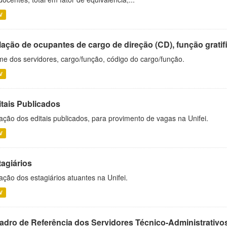
V
ação de ocupantes de cargo de direção (CD), função gratifi
e dos servidores, cargo/função, código do cargo/função.
V
itais Publicados
ação dos editais publicados, para provimento de vagas na Unifei.
V
tagiários
ação dos estagiários atuantes na Unifei.
V
adro de Referência dos Servidores Técnico-Administrati