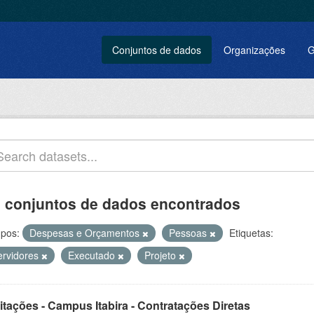
Conjuntos de dados
Organizações
G
 conjuntos de dados encontrados
pos:
Despesas e Orçamentos
Pessoas
Etiquetas:
ervidores
Executado
Projeto
itações - Campus Itabira - Contratações Diretas