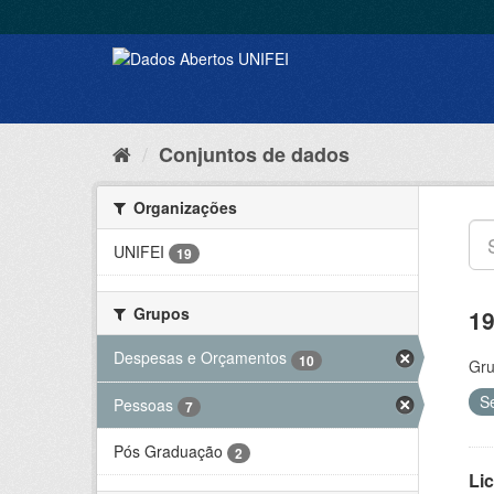
Conjuntos de dados
Organizações
UNIFEI
19
Grupos
19
Despesas e Orçamentos
10
Gru
S
Pessoas
7
Pós Graduação
2
Lic