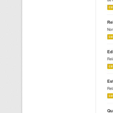
CS
Rel
Nom
CS
Ed
Rel
CS
Es
Rel
CS
Qu