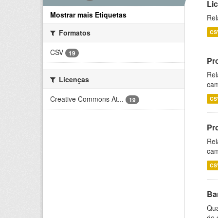
Li
Mostrar mais Etiquetas
Rel
Formatos
CS
CSV
19
Pr
Rel
Licenças
cam
Creative Commons At...
CS
19
Pr
Rel
cam
CS
Ba
Qua
de 