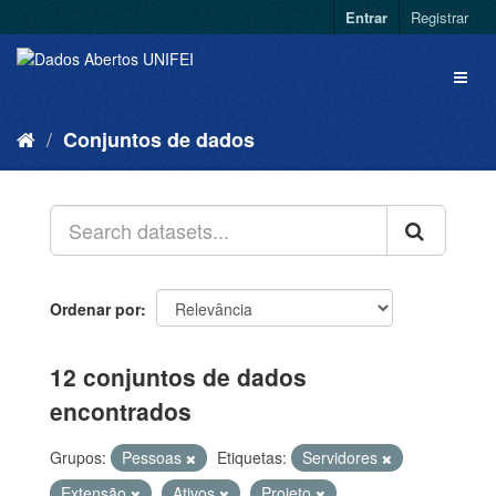
Entrar
Registrar
Conjuntos de dados
Ordenar por
12 conjuntos de dados
encontrados
Grupos:
Pessoas
Etiquetas:
Servidores
Extensão
Ativos
Projeto