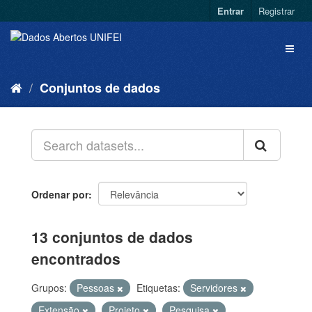
Entrar
Registrar
Conjuntos de dados
Ordenar por
13 conjuntos de dados
encontrados
Grupos:
Pessoas
Etiquetas:
Servidores
Extensão
Projeto
Pesquisa