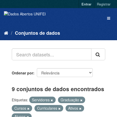
Entrar
Registrar
Conjuntos de dados
Ordenar por
9 conjuntos de dados encontrados
Etiquetas:
Servidores
Graduação
Cursos
Curriculares
Ativos
Alunos