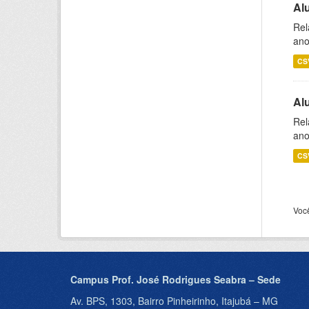
Al
Rel
ano
CS
Al
Rel
ano
CS
Voc
Campus Prof. José Rodrigues Seabra – Sede
Av. BPS, 1303, Bairro Pinheirinho, Itajubá – MG