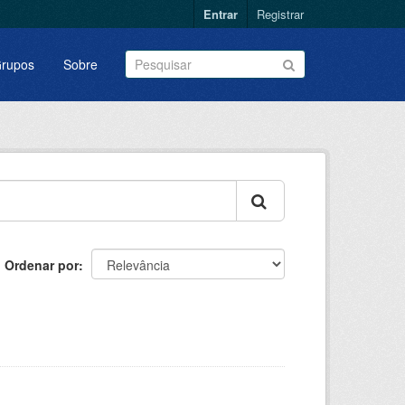
Entrar
Registrar
rupos
Sobre
Ordenar por