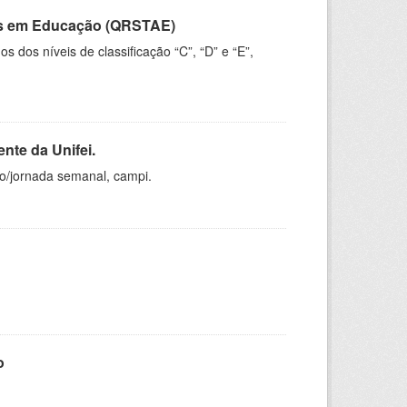
vos em Educação (QRSTAE)
dos níveis de classificação “C”, “D” e “E”,
nte da Unifei.
ho/jornada semanal, campi.
o