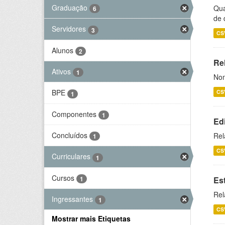
Graduação
Qua
6
de 
Servidores
3
CS
Alunos
2
Rel
Ativos
1
Nom
BPE
CS
1
Componentes
1
Ed
Concluídos
Rel
1
CS
Curriculares
1
Cursos
1
Es
Rel
Ingressantes
1
CS
Mostrar mais Etiquetas