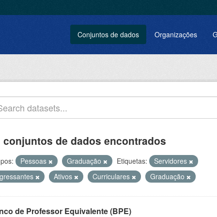
Conjuntos de dados
Organizações
G
 conjuntos de dados encontrados
pos:
Pessoas
Graduação
Etiquetas:
Servidores
ngressantes
Ativos
Curriculares
Graduação
nco de Professor Equivalente (BPE)