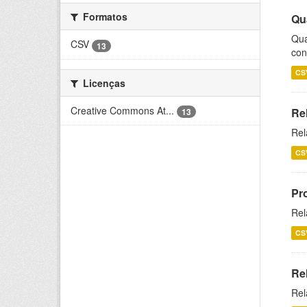
Formatos
Qu
Qua
CSV
13
con
CS
Licenças
Creative Commons At...
Re
13
Rel
CS
Pr
Rel
CS
Re
Rel