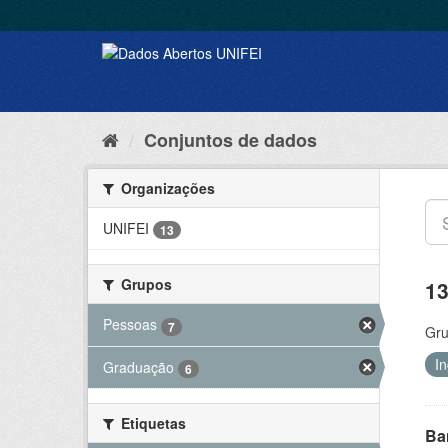
Conjuntos de dados
Organizações
UNIFEI
13
Grupos
13
Pessoas
7
Gru
I
Graduação
6
Etiquetas
Ba