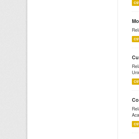
CS
Mo
Rel
CS
Cu
Rel
Uni
CS
Co
Rel
Aca
CS