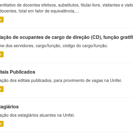
ntitativo de docentes efetivos, substitutos, titular-livre, visitantes e vi
docentes, total em fator de equivalência,...
V
ação de ocupantes de cargo de direção (CD), função gratifi
e dos servidores, cargo/função, código do cargo/função.
V
itais Publicados
ação dos editais publicados, para provimento de vagas na Unifei.
V
tagiários
ação dos estagiários atuantes na Unifei.
V