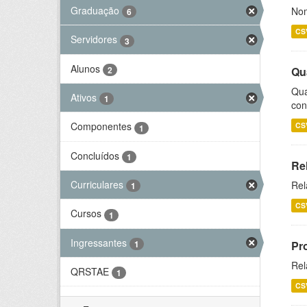
Graduação
Nom
6
CS
Servidores
3
Alunos
2
Qu
Qua
Ativos
1
con
Componentes
CS
1
Concluídos
1
Re
Curriculares
Rel
1
CS
Cursos
1
Ingressantes
1
Pr
Rel
QRSTAE
1
CS