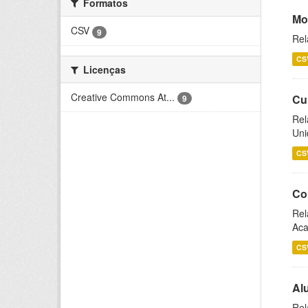
Formatos
Mo
CSV
9
Rel
CS
Licenças
Creative Commons At...
Cu
9
Rel
Uni
CS
Co
Rel
Aca
CS
Al
Rel