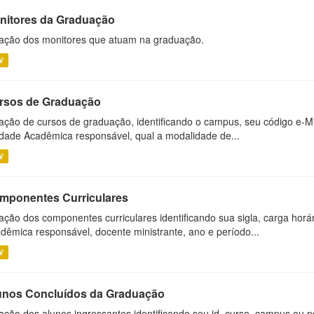
nitores da Graduação
ação dos monitores que atuam na graduação.
V
rsos de Graduação
ação de cursos de graduação, identificando o campus, seu código e-M
dade Acadêmica responsável, qual a modalidade de...
V
mponentes Curriculares
ação dos componentes curriculares identificando sua sigla, carga horá
dêmica responsável, docente ministrante, ano e período...
V
unos Concluídos da Graduação
ação dos alunos ingressantes identificando seu id, curso, campus ou p