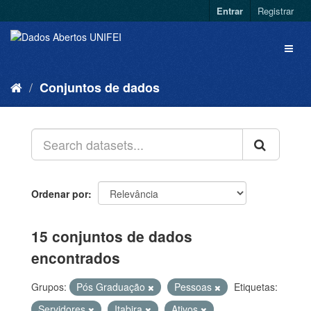
Entrar
Registrar
Conjuntos de dados
Ordenar por
15 conjuntos de dados
encontrados
Grupos:
Pós Graduação
Pessoas
Etiquetas:
Servidores
Itabira
Ativos