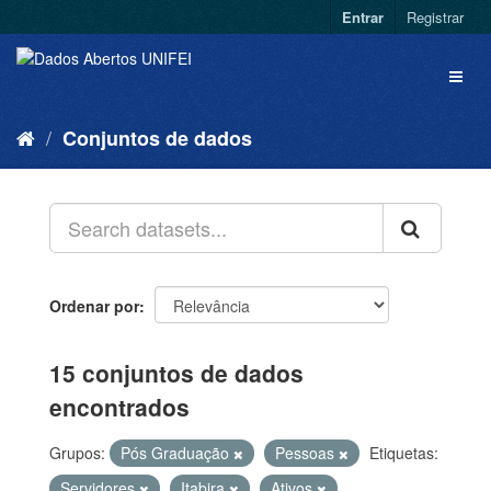
Entrar
Registrar
Conjuntos de dados
Ordenar por
15 conjuntos de dados
encontrados
Grupos:
Pós Graduação
Pessoas
Etiquetas:
Servidores
Itabira
Ativos