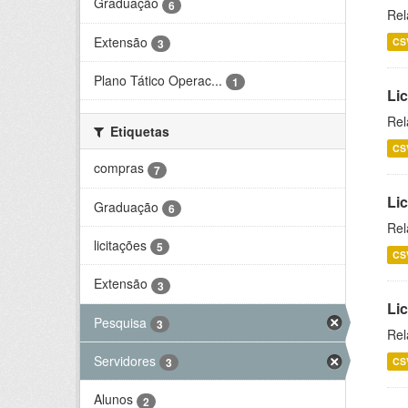
Graduação
6
Rel
Extensão
CS
3
Plano Tático Operac...
1
Lic
Rel
Etiquetas
CS
compras
7
Lic
Graduação
6
Rel
licitações
5
CS
Extensão
3
Li
Pesquisa
3
Rel
Servidores
CS
3
Alunos
2