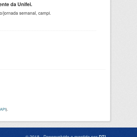
nte da Unifei.
ho/jornada semanal, campi.
API
).
© 2018 - Desenvolvido e mantido por
DTI