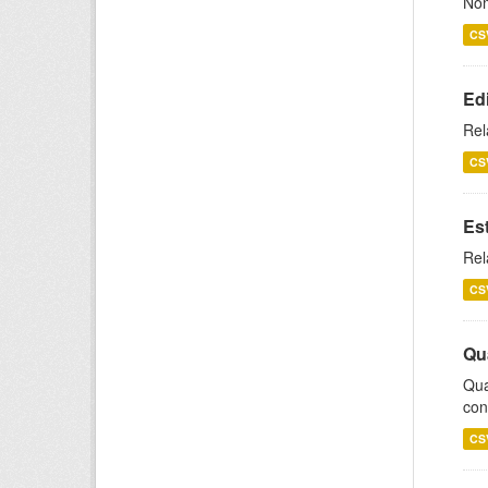
Nom
CS
Ed
Rel
CS
Es
Rel
CS
Qu
Qua
con
CS