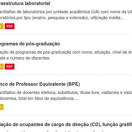
raestrutura laboratorial
ntitativo de laboratórios por unidade acadêmica (UA) com nome da U
oratórios por tipo (ensino, pesquisa e extensão), utilização média...
V
PDF
ogramas de pós-graduação
ação de programas de pós-graduação com nome, situação, nível de ens
es e número de discentes.
V
PDF
nco de Professor Equivalente (BPE)
ntitativo de docentes efetivos, substitutos, titular-livre, visitantes e vi
docentes, total em fator de equivalência,...
V
ação de ocupantes de cargo de direção (CD), função gratifi