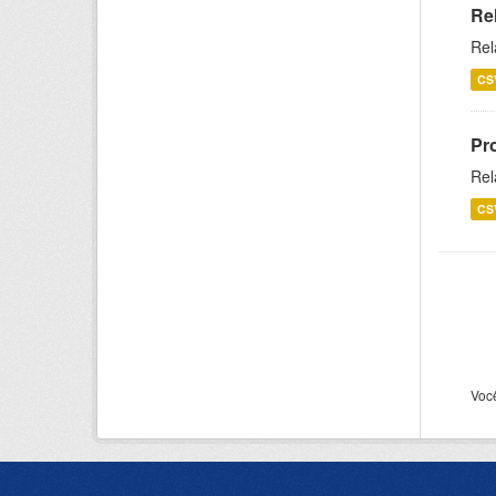
Re
Rel
CS
Pr
Rel
CS
Voc