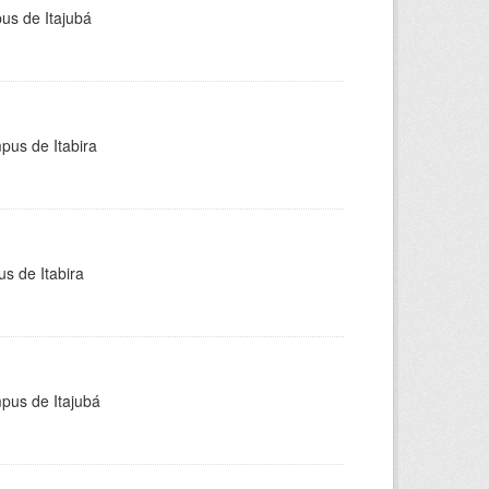
pus de Itajubá
pus de Itabira
s de Itabira
mpus de Itajubá