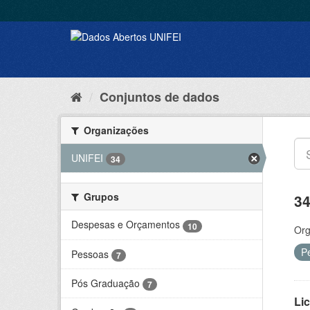
Conjuntos de dados
Organizações
UNIFEI
34
Grupos
34
Despesas e Orçamentos
10
Org
P
Pessoas
7
Pós Graduação
7
Lic