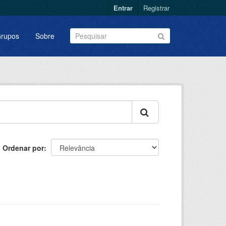
Entrar
Registrar
rupos
Sobre
Ordenar por