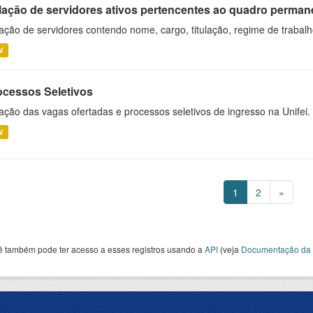
lação de servidores ativos pertencentes ao quadro permane
ação de servidores contendo nome, cargo, titulação, regime de trabal
V
ocessos Seletivos
ação das vagas ofertadas e processos seletivos de ingresso na Unifei.
V
1
2
»
ê também pode ter acesso a esses registros usando a
API
(veja
Documentação da 