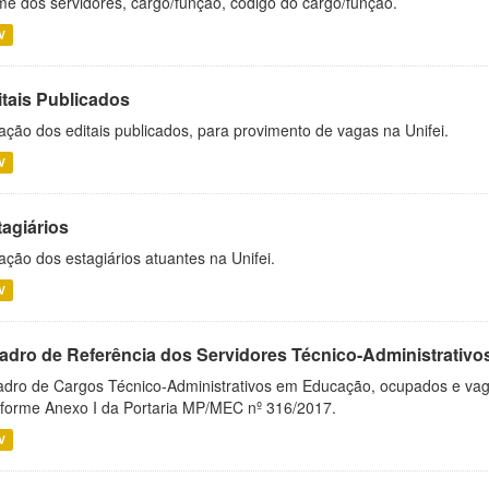
e dos servidores, cargo/função, código do cargo/função.
V
itais Publicados
ação dos editais publicados, para provimento de vagas na Unifei.
V
tagiários
ação dos estagiários atuantes na Unifei.
V
adro de Referência dos Servidores Técnico-Administrati
dro de Cargos Técnico-Administrativos em Educação, ocupados e vagos 
forme Anexo I da Portaria MP/MEC nº 316/2017.
V