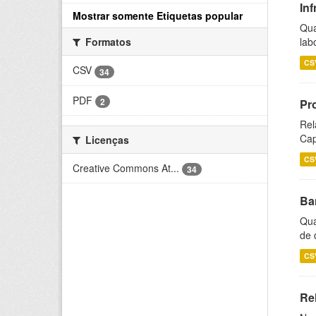
Inf
Mostrar somente Etiquetas popular
Qua
lab
Formatos
CS
CSV
34
PDF
2
Pr
Rel
Cap
Licenças
CS
Creative Commons At...
34
Ba
Qua
de 
CS
Rel