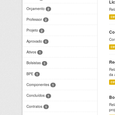
Li
Orçamento
2
Rel
CS
Professor
2
Projeto
2
Co
Con
Aprovado
1
CS
Ativos
1
Re
Bolsistas
1
Rel
BPE
1
da 
CS
Componentes
1
Concluídos
1
Bol
Rel
Contratos
1
pro