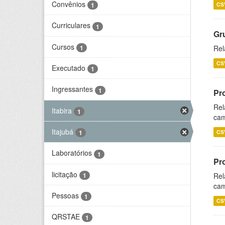
Convênios
CS
1
Curriculares
1
Gr
Cursos
1
Rel
CS
Executado
1
Ingressantes
1
Pr
Rel
Itabira
1
cam
Itajubá
CS
1
Laboratórios
1
Pr
licitação
1
Rel
cam
Pessoas
1
CS
QRSTAE
1