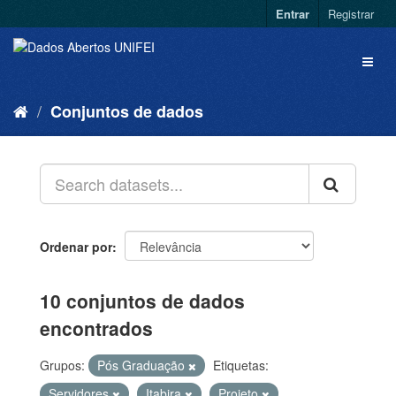
Entrar
Registrar
Conjuntos de dados
Ordenar por
10 conjuntos de dados
encontrados
Grupos:
Pós Graduação
Etiquetas:
Servidores
Itabira
Projeto