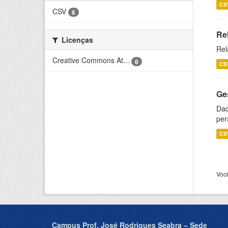
CS
CSV
6
Re
Licenças
Rel
Creative Commons At...
6
CS
Ge
Dad
per
CS
Voc
Campus Prof. José Rodrigues Seabra – Sede