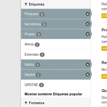
Rel
Etiquetas
cam
Pesquisa
3
CS
Servidores
3
Pr
Projeto
2
Rel
cam
Ativos
1
CS
Extensão
1
Rel
Itabira
1
Nom
Itajubá
1
CS
QRSTAE
1
Qu
Mostrar somente Etiquetas popular
Qua
con
Formatos