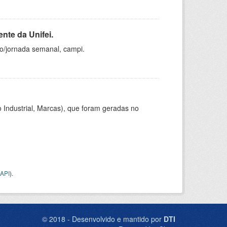
nte da Unifei.
ho/jornada semanal, campi.
 Industrial, Marcas), que foram geradas no
API
).
© 2018 - Desenvolvido e mantido por
DTI