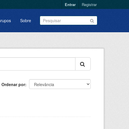
Entrar
Registrar
rupos
Sobre
Ordenar por