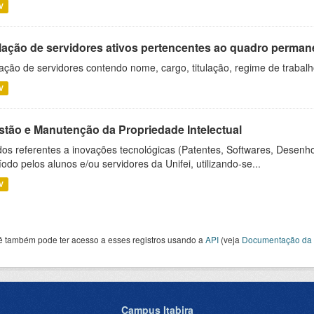
V
lação de servidores ativos pertencentes ao quadro permane
ação de servidores contendo nome, cargo, titulação, regime de trabal
V
stão e Manutenção da Propriedade Intelectual
os referentes a inovações tecnológicas (Patentes, Softwares, Desenho
íodo pelos alunos e/ou servidores da Unifei, utilizando-se...
V
ê também pode ter acesso a esses registros usando a
API
(veja
Documentação da 
Campus Itabira