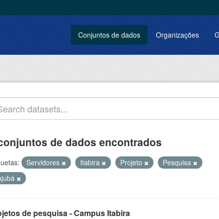
Conjuntos de dados
Organizações
G
conjuntos de dados encontrados
quetas:
Servidores
Itabira
Projeto
Pesquisa
tajubá
ojetos de pesquisa - Campus Itabira