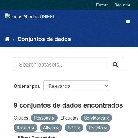
Entrar
Registrar
Conjuntos de dados
Ordenar por
9 conjuntos de dados encontrados
Grupos:
Pessoas
Etiquetas:
Servidores
Itajubá
Ativos
BPE
Projeto
Filtrar Resultados