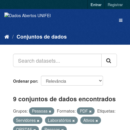
Entrar
Registrar
Conjuntos de dados
Ordenar por
9 conjuntos de dados encontrados
Grupos:
Pessoas
Formatos:
PDF
Etiquetas:
Servidores
Laboratórios
Ativos
QRSTAE
Pessoas