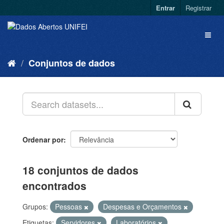
Entrar
Registrar
Conjuntos de dados
Ordenar por
18 conjuntos de dados
encontrados
Grupos:
Pessoas
Despesas e Orçamentos
Etiquetas:
Servidores
Laboratórios