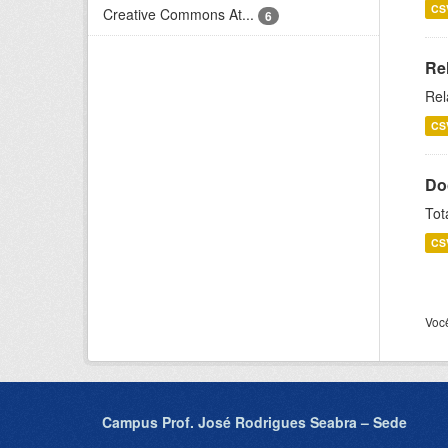
CS
Creative Commons At...
6
Re
Rel
CS
Do
Tot
CS
Voc
Campus Prof. José Rodrigues Seabra – Sede