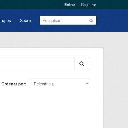
Entrar
Registrar
rupos
Sobre
Ordenar por