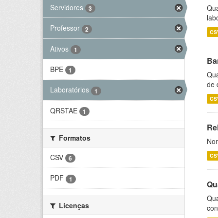
Servidores
Qua
3
lab
Professor
2
CS
Ativos
1
Ba
BPE
1
Qua
de 
Laboratórios
1
CS
QRSTAE
1
Rel
Formatos
Nom
CS
CSV
6
PDF
1
Qu
Qua
Licenças
con