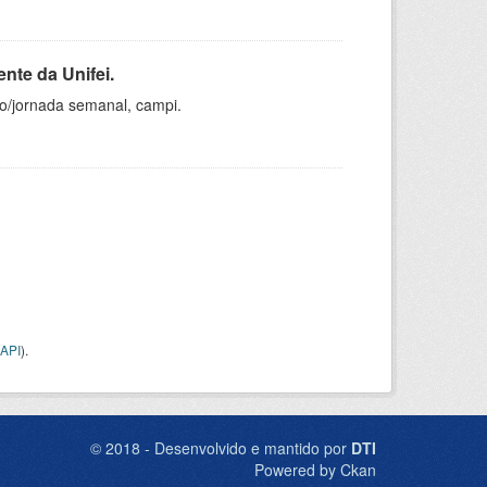
nte da Unifei.
ho/jornada semanal, campi.
API
).
© 2018 - Desenvolvido e mantido por
DTI
Powered by Ckan