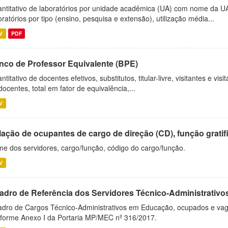
ntitativo de laboratórios por unidade acadêmica (UA) com nome da U
oratórios por tipo (ensino, pesquisa e extensão), utilização média...
V
PDF
nco de Professor Equivalente (BPE)
ntitativo de docentes efetivos, substitutos, titular-livre, visitantes e vi
docentes, total em fator de equivalência,...
V
ação de ocupantes de cargo de direção (CD), função gratifi
e dos servidores, cargo/função, código do cargo/função.
V
adro de Referência dos Servidores Técnico-Administrati
dro de Cargos Técnico-Administrativos em Educação, ocupados e vagos 
forme Anexo I da Portaria MP/MEC nº 316/2017.