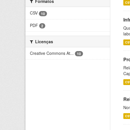
Formatos
CS
CSV
10
Inf
PDF
2
Qua
lab
Licenças
CS
Creative Commons At...
10
Pr
Rel
Cap
CS
Rel
Nom
CS