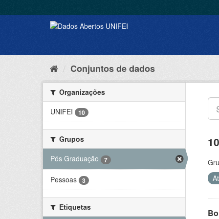
Conjuntos de dados
Organizações
UNIFEI
10
Grupos
10
Pós Graduação
7
Gru
A
Pessoas
3
Etiquetas
Bol