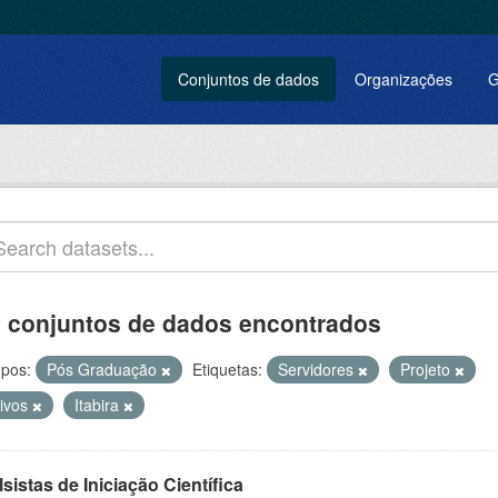
Conjuntos de dados
Organizações
G
 conjuntos de dados encontrados
pos:
Pós Graduação
Etiquetas:
Servidores
Projeto
tivos
Itabira
sistas de Iniciação Científica