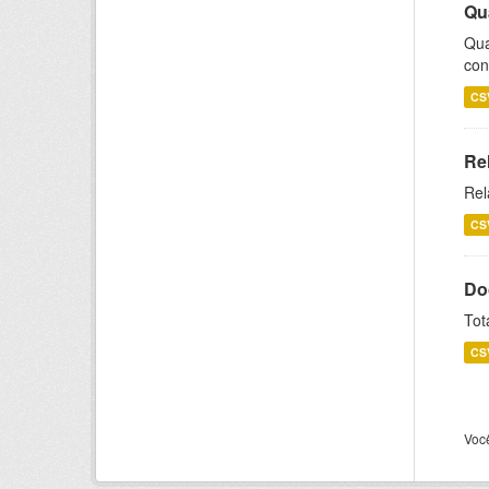
Qu
Qua
con
CS
Re
Rel
CS
Do
Tot
CS
Voc