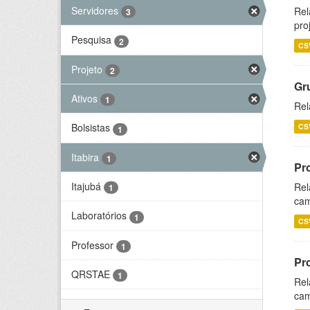
Servidores
Rel
3
pro
Pesquisa
2
CS
Projeto
2
Gr
Ativos
1
Rel
Bolsistas
CS
1
Itabira
1
Pr
Itajubá
Rel
1
cam
Laboratórios
1
CS
Professor
1
Pr
QRSTAE
1
Rel
cam