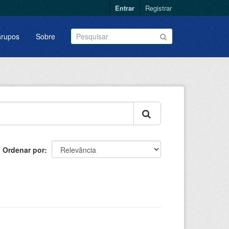
Entrar
Registrar
rupos
Sobre
Ordenar por