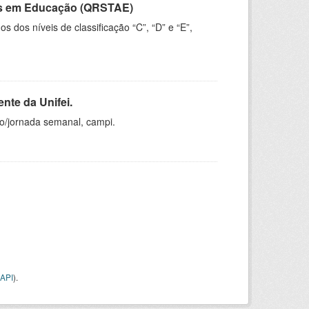
vos em Educação (QRSTAE)
dos níveis de classificação “C”, “D” e “E”,
nte da Unifei.
ho/jornada semanal, campi.
API
).