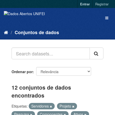
Entrar
Registrar
Conjuntos de dados
Ordenar por
12 conjuntos de dados
encontrados
Etiquetas:
Servidores
Projeto
Pesquisa
Componentes
Ativos