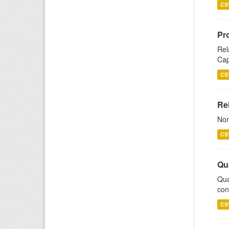
CS
Pr
Rel
Cap
CS
Rel
Nom
CS
Qu
Qua
con
CS