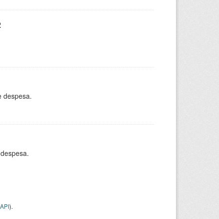
2
e despesa.
 despesa.
API
).