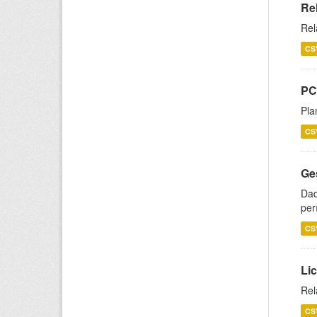
Re
Rel
CS
PC
Pla
CS
Ge
Dad
per
CS
Lic
Rel
CS