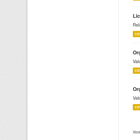
Lic
Rel
CS
Or
Val
CS
Or
Val
CS
Voc