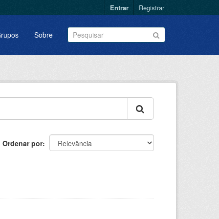
Entrar
Registrar
rupos
Sobre
Ordenar por