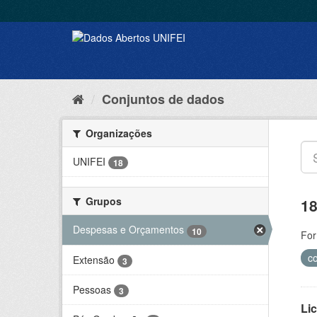
Conjuntos de dados
Organizações
UNIFEI
18
Grupos
18
Despesas e Orçamentos
10
For
c
Extensão
3
Pessoas
3
Lic