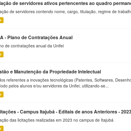
lação de servidores ativos pertencentes ao quadro permane
ação de servidores contendo nome, cargo, titulação, regime de trabal
V
A - Plano de Contratações Anual
no de contratações anual da Unifei
V
stão e Manutenção da Propriedade Intelectual
os referentes a inovações tecnológicas (Patentes, Softwares, Desenho
íodo pelos alunos e/ou servidores da Unifei, utilizando-se...
V
itações - Campus Itajubá - Editais de anos Anteriores - 202
ação das licitações realizadas em 2023 no campus de Itajubá
V