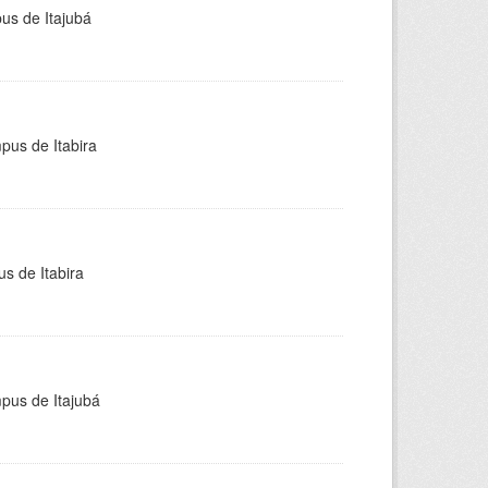
pus de Itajubá
pus de Itabira
s de Itabira
mpus de Itajubá