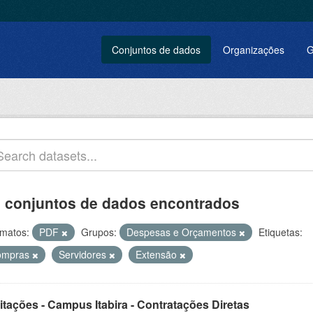
Conjuntos de dados
Organizações
G
 conjuntos de dados encontrados
matos:
PDF
Grupos:
Despesas e Orçamentos
Etiquetas:
ompras
Servidores
Extensão
itações - Campus Itabira - Contratações Diretas