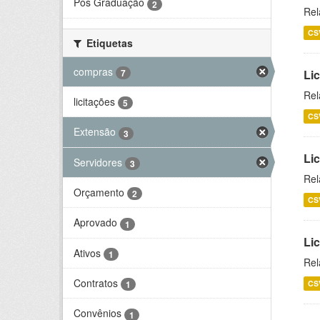
Pós Graduação
2
Rel
CS
Etiquetas
compras
7
Lic
Rel
licitações
5
CS
Extensão
3
Lic
Servidores
3
Rel
Orçamento
2
CS
Aprovado
1
Li
Ativos
1
Rel
Contratos
CS
1
Convênios
1