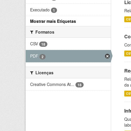
Li
Executado
1
Rel
CS
Mostrar mais Etiquetas
Formatos
Co
CSV
18
Con
CS
PDF
2
Re
Licenças
Rel
Creative Commons At...
da 
18
CS
Inf
Qua
lab