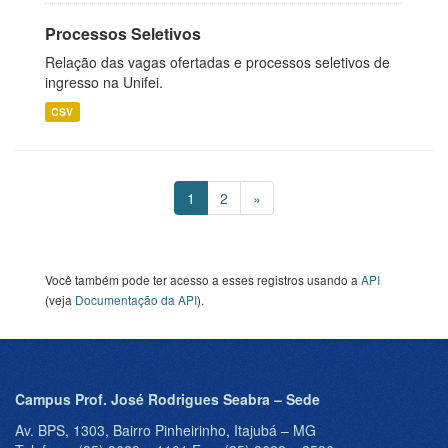
Processos Seletivos
Relação das vagas ofertadas e processos seletivos de
ingresso na Unifei.
CSV
1
2
»
Você também pode ter acesso a esses registros usando a
API
(veja
Documentação da API
).
Campus Prof. José Rodrigues Seabra – Sede
Av. BPS, 1303, Bairro Pinheirinho, Itajubá – MG