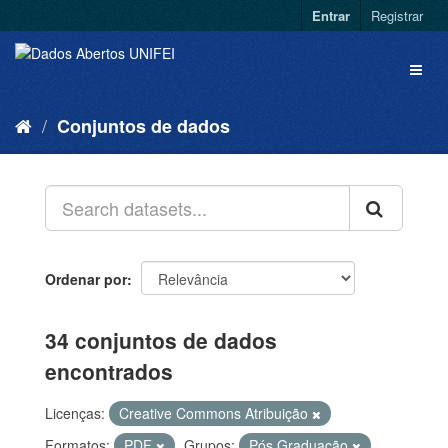
Entrar
Registrar
Conjuntos de dados
Ordenar por
34 conjuntos de dados
encontrados
Licenças:
Creative Commons Atribuição
Formatos:
PDF
Grupos:
Pós Graduação