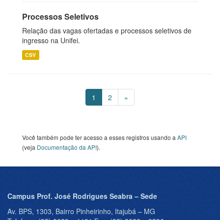
Processos Seletivos
Relação das vagas ofertadas e processos seletivos de
ingresso na Unifei.
CSV
1
2
»
Você também pode ter acesso a esses registros usando a
API
(veja
Documentação da API
).
Campus Prof. José Rodrigues Seabra – Sede
Av. BPS, 1303, Bairro Pinheirinho, Itajubá – MG