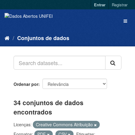
Entrar
Registrar
Conjuntos de dados
Ordenar por
34 conjuntos de dados
encontrados
Licenças:
Creative Commons Atribuição
Formatos:
PDF
CSV
Etiquetas: