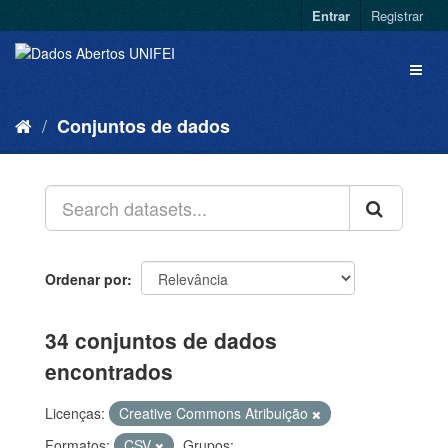
Entrar
Registrar
Conjuntos de dados
Ordenar por
34 conjuntos de dados
encontrados
Licenças:
Creative Commons Atribuição
Formatos:
CSV
Grupos: