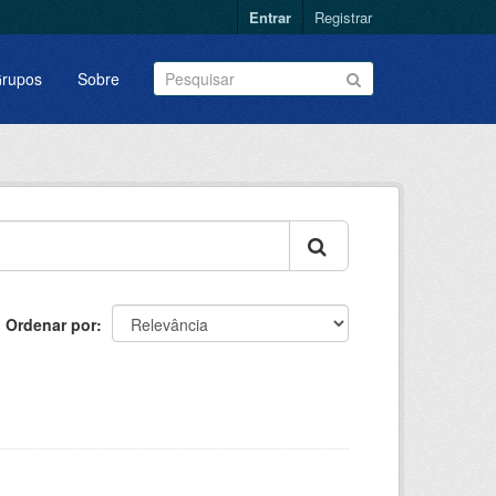
Entrar
Registrar
rupos
Sobre
Ordenar por