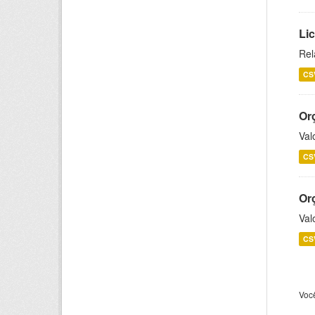
Lic
Rel
CS
Or
Val
CS
Or
Val
CS
Voc