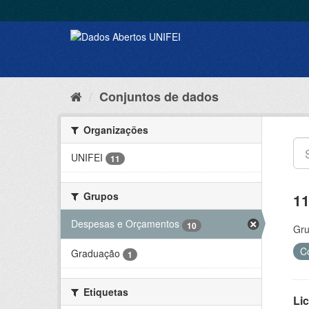
Conjuntos de dados
Organizações
UNIFEI
11
Grupos
11
Despesas e Orçamentos
10
Gru
C
Graduação
1
Etiquetas
Lic