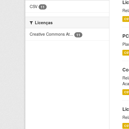
Li
CSV
11
Rel
CS
Licenças
Creative Commons At...
11
PC
Pla
CS
Co
Rel
Aca
CS
Lic
Rel
CS