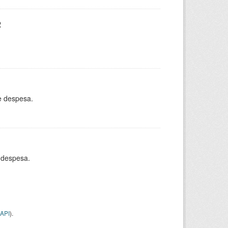
2
e despesa.
 despesa.
API
).