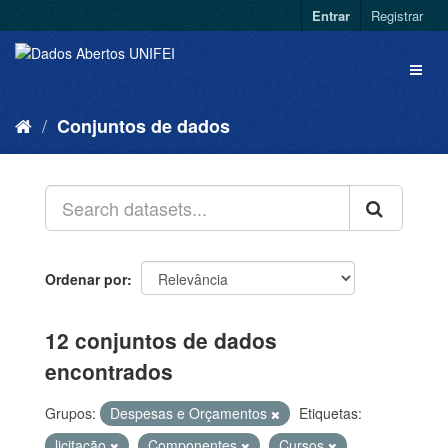
Entrar
Registrar
Conjuntos de dados
Ordenar por
12 conjuntos de dados
encontrados
Grupos:
Despesas e Orçamentos
Etiquetas:
licitação
Componentes
Cursos