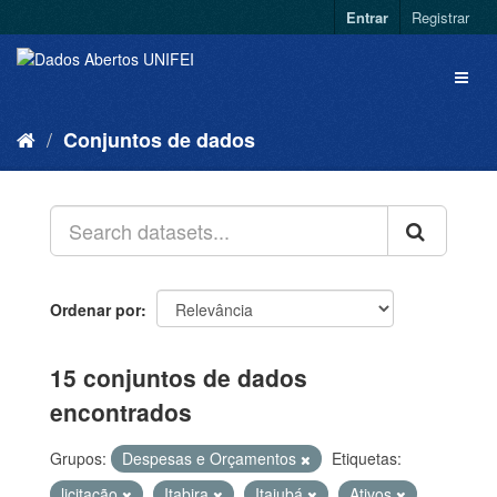
Entrar
Registrar
Conjuntos de dados
Ordenar por
15 conjuntos de dados
encontrados
Grupos:
Despesas e Orçamentos
Etiquetas:
licitação
Itabira
Itajubá
Ativos