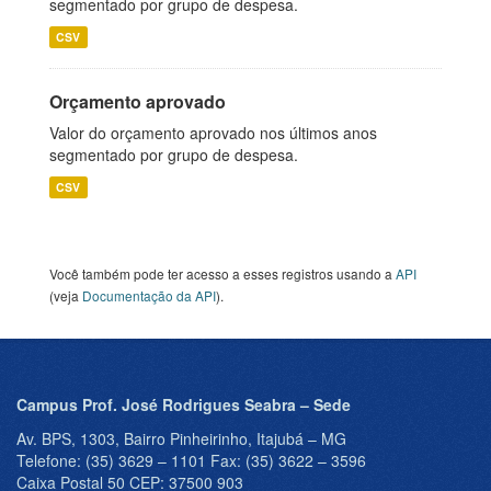
segmentado por grupo de despesa.
CSV
Orçamento aprovado
Valor do orçamento aprovado nos últimos anos
segmentado por grupo de despesa.
CSV
Você também pode ter acesso a esses registros usando a
API
(veja
Documentação da API
).
Campus Prof. José Rodrigues Seabra – Sede
Av. BPS, 1303, Bairro Pinheirinho, Itajubá – MG
Telefone: (35) 3629 – 1101 Fax: (35) 3622 – 3596
Caixa Postal 50 CEP: 37500 903