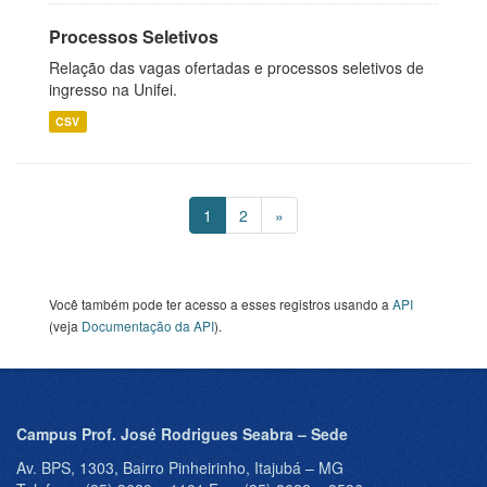
Processos Seletivos
Relação das vagas ofertadas e processos seletivos de
ingresso na Unifei.
CSV
1
2
»
Você também pode ter acesso a esses registros usando a
API
(veja
Documentação da API
).
Campus Prof. José Rodrigues Seabra – Sede
Av. BPS, 1303, Bairro Pinheirinho, Itajubá – MG