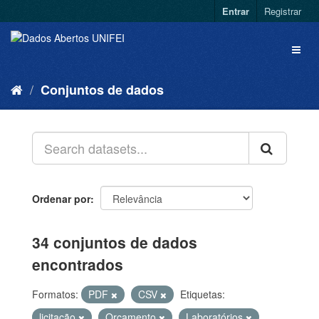
Entrar
Registrar
Conjuntos de dados
Ordenar por
34 conjuntos de dados
encontrados
Formatos:
PDF
CSV
Etiquetas:
licitação
Orçamento
Laboratórios