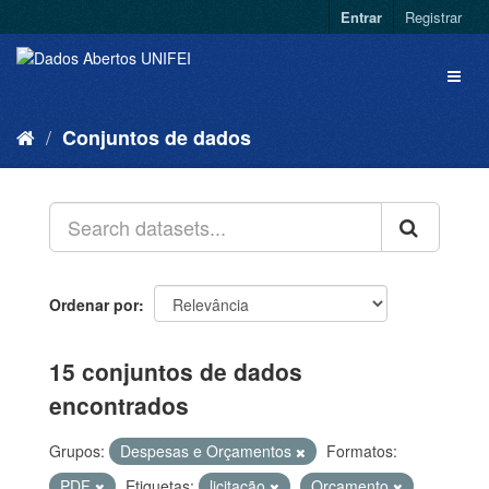
Entrar
Registrar
Conjuntos de dados
Ordenar por
15 conjuntos de dados
encontrados
Grupos:
Despesas e Orçamentos
Formatos:
PDF
Etiquetas:
licitação
Orçamento