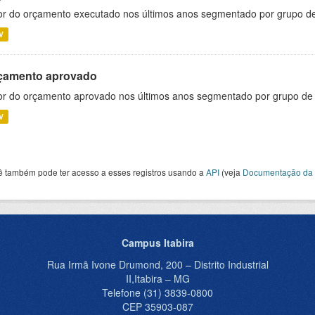
or do orçamento executado nos últimos anos segmentado por grupo d
V
çamento aprovado
or do orçamento aprovado nos últimos anos segmentado por grupo de
V
ê também pode ter acesso a esses registros usando a
API
(veja
Documentação da 
Campus Itabira
Rua Irmã Ivone Drumond, 200 – Distrito Industrial
II,Itabira – MG
Telefone (31) 3839-0800
CEP 35903-087