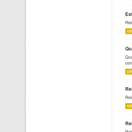
Es
Rel
CS
Qu
Qua
con
CS
Re
Rel
CS
Re
Rel