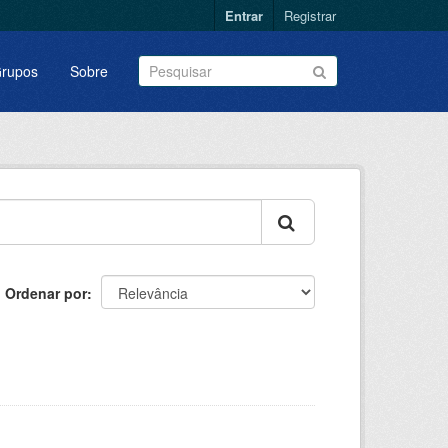
Entrar
Registrar
rupos
Sobre
Ordenar por