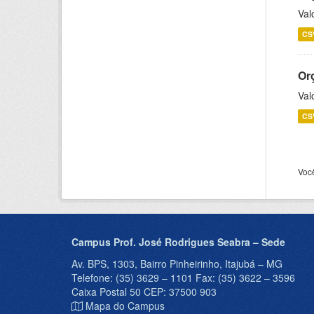
Val
CS
Or
Val
CS
Voc
Campus Prof. José Rodrigues Seabra – Sede
Av. BPS, 1303, Bairro Pinheirinho, Itajubá – MG
Telefone: (35) 3629 – 1101 Fax: (35) 3622 – 3596
Caixa Postal 50 CEP: 37500 903
Mapa do Campus