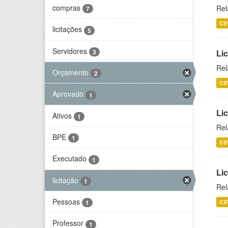
compras
Rel
7
CS
licitações
5
Servidores
3
Lic
Rel
Orçamento
2
CS
Aprovado
1
Lic
Ativos
1
Rel
BPE
1
CS
Executado
1
Li
licitação
1
Rel
Pessoas
CS
1
Professor
1