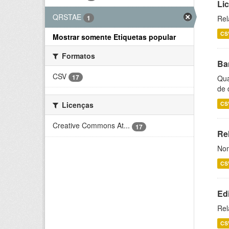
Li
QRSTAE
1
Rel
CS
Mostrar somente Etiquetas popular
Formatos
Ba
CSV
17
Qua
de 
CS
Licenças
Creative Commons At...
17
Rel
Nom
CS
Ed
Rel
CS