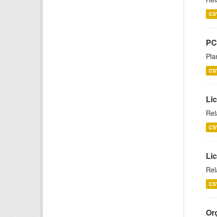
CS
PC
Pla
CS
Lic
Rel
CS
Lic
Rel
CS
Or