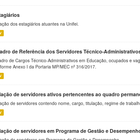
tagiários
ação dos estagiários atuantes na Unifei.
V
adro de Referência dos Servidores Técnico-Administrati
dro de Cargos Técnico-Administrativos em Educação, ocupados e vagos 
forme Anexo I da Portaria MP/MEC nº 316/2017.
V
lação de servidores ativos pertencentes ao quadro permane
ação de servidores contendo nome, cargo, titulação, regime de trabal
V
lação de servidores em Programa de Gestão e Desempenh
ação de servidores em Programa de Gestão e Desempenho