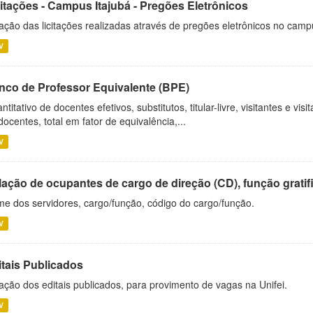
citações - Campus Itajubá - Pregões Eletrônicos
ação das licitações realizadas através de pregões eletrônicos no camp
V
nco de Professor Equivalente (BPE)
ntitativo de docentes efetivos, substitutos, titular-livre, visitantes e vi
docentes, total em fator de equivalência,...
V
ação de ocupantes de cargo de direção (CD), função gratifi
e dos servidores, cargo/função, código do cargo/função.
V
itais Publicados
ação dos editais publicados, para provimento de vagas na Unifei.
V