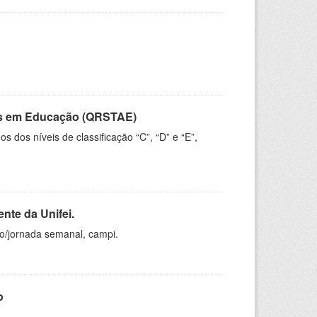
vos em Educação (QRSTAE)
dos níveis de classificação “C”, “D” e “E”,
nte da Unifei.
ho/jornada semanal, campi.
o