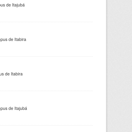
pus de Itajubá
pus de Itabira
s de Itabira
mpus de Itajubá