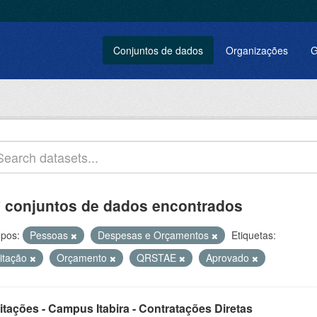
Conjuntos de dados
Organizações
G
 conjuntos de dados encontrados
pos:
Pessoas
Despesas e Orçamentos
Etiquetas:
citação
Orçamento
QRSTAE
Aprovado
itações - Campus Itabira - Contratações Diretas