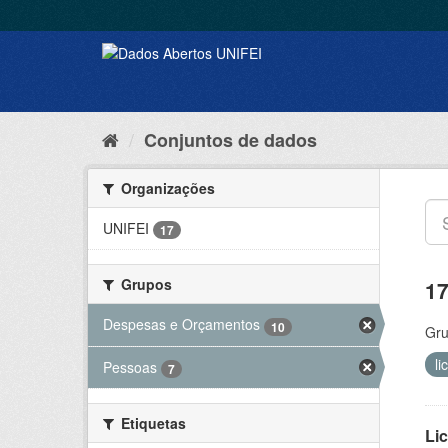
Conjuntos de dados
Organizações
UNIFEI
17
Grupos
17
Despesas e Orçamentos
10
Gru
li
Pessoas
7
Etiquetas
Lic