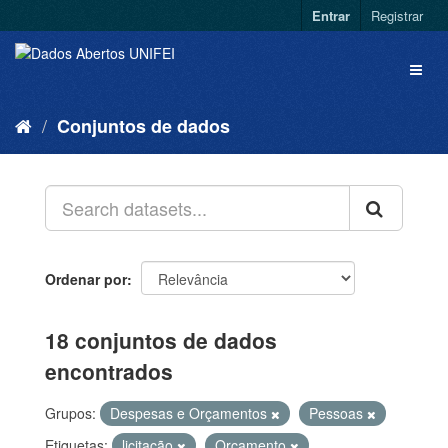
Entrar
Registrar
Conjuntos de dados
Ordenar por
18 conjuntos de dados
encontrados
Grupos:
Despesas e Orçamentos
Pessoas
Etiquetas:
licitação
Orçamento