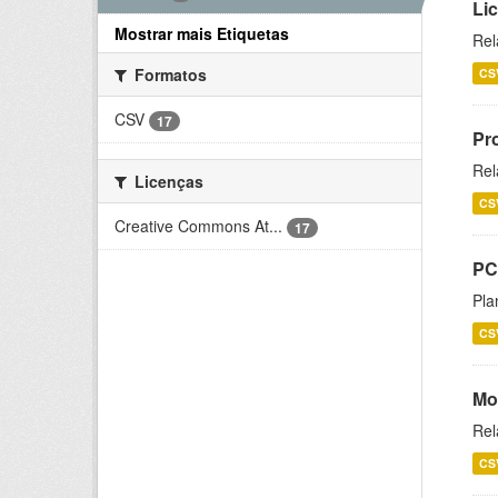
Li
Mostrar mais Etiquetas
Rel
Formatos
CS
CSV
17
Pr
Rel
Licenças
CS
Creative Commons At...
17
PC
Pla
CS
Mo
Rel
CS