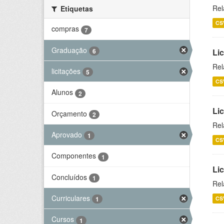
Rel
Etiquetas
CS
compras
7
Graduação
6
Lic
Rel
licitações
5
CS
Alunos
2
Lic
Orçamento
2
Rel
Aprovado
1
CS
Componentes
1
Li
Concluídos
1
Rel
Curriculares
CS
1
Cursos
1