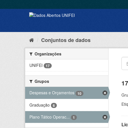
Conjuntos de dados
Organizações
UNIFEI
17
Grupos
17
Despesas e Orçamentos
10
Gru
Eti
Graduação
6
Plano Tático Operac...
1
Lic