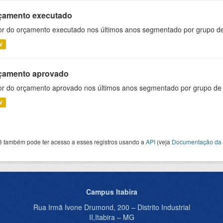
çamento executado
or do orçamento executado nos últimos anos segmentado por grupo d
V
çamento aprovado
or do orçamento aprovado nos últimos anos segmentado por grupo de
V
ê também pode ter acesso a esses registros usando a
API
(veja
Documentação da 
Campus Itabira
Rua Irmã Ivone Drumond, 200 – Distrito Industrial
II,Itabira – MG