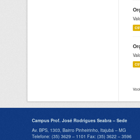
Or
Val
CS
Or
Val
CS
Voc
Campus Prof. José Rodrigues Seabra – Sede
Av. BPS, 1303, Bairro Pinheirinho, Itajubá – MG
Telefone: (35) 3629 – 1101 Fax: (35) 3622 – 3596