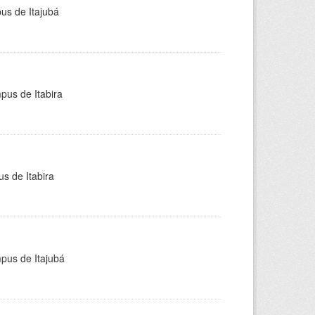
pus de Itajubá
pus de Itabira
s de Itabira
mpus de Itajubá