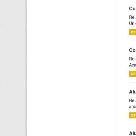
Cu
Rel
Uni
CS
Co
Rel
Aca
CS
Al
Rel
ano
CS
Al