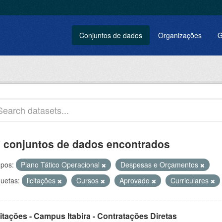
Conjuntos de dados
Organizações
G
 conjuntos de dados encontrados
pos:
Plano Tático Operacional
Despesas e Orçamentos
quetas:
licitações
Cursos
Aprovado
Curriculares
itações - Campus Itabira - Contratações Diretas