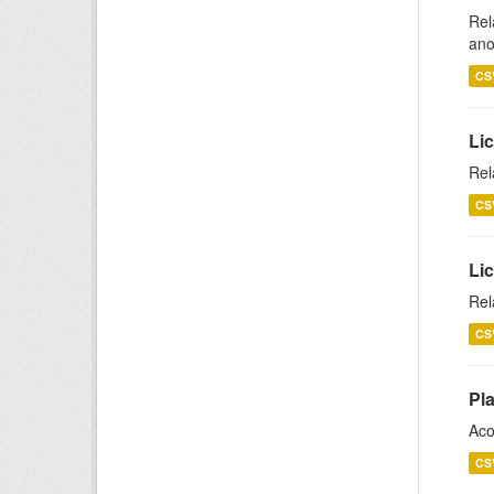
Rel
ano
CS
Lic
Rel
CS
Lic
Rel
CS
Pl
Aco
CS