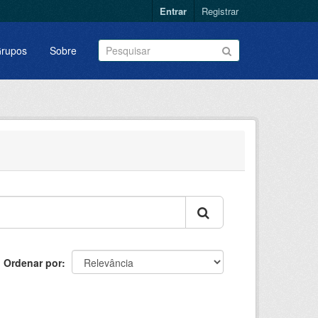
Entrar
Registrar
rupos
Sobre
Ordenar por