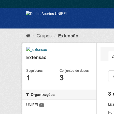
Grupos
Extensão
Extensão
Seguidores
Conjuntos de dados
1
3
3 
Organizações
Lic
UNIFEI
3
For