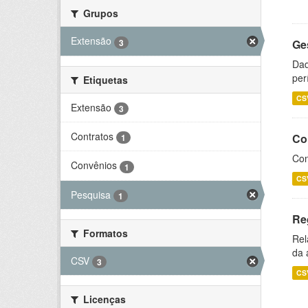
Grupos
Extensão
3
Ge
Dad
per
Etiquetas
CS
Extensão
3
Contratos
Co
1
Con
Convênios
1
CS
Pesquisa
1
Re
Formatos
Rel
da 
CSV
3
CS
Licenças