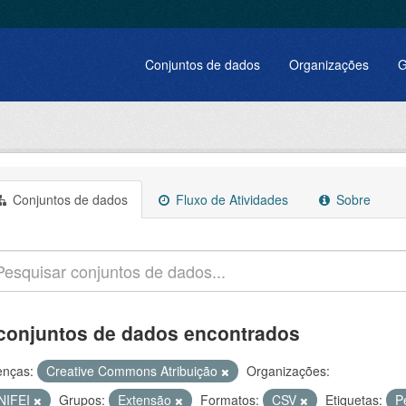
Conjuntos de dados
Organizações
G
Conjuntos de dados
Fluxo de Atividades
Sobre
conjuntos de dados encontrados
enças:
Creative Commons Atribuição
Organizações:
NIFEI
Grupos:
Extensão
Formatos:
CSV
Etiquetas:
P