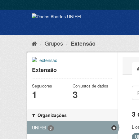
Grupos
Extensão
Extensão
Seguidores
Conjuntos de dados
1
3
3 
Organizações
Lic
UNIFEI
3
U