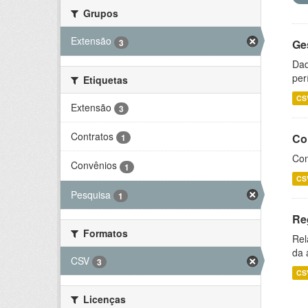
Grupos
Extensão
3
Ge
Dad
per
Etiquetas
CS
Extensão
3
Contratos
Co
1
Con
Convênios
1
CS
Pesquisa
1
Re
Formatos
Rel
da 
CSV
3
CS
Licenças