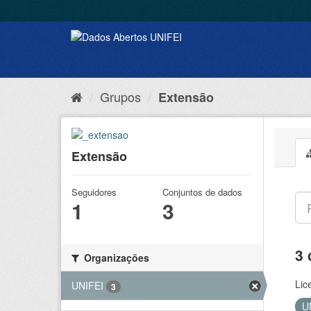
Grupos
Extensão
Extensão
Seguidores
Conjuntos de dados
1
3
3 
Organizações
Lic
UNIFEI
3
U