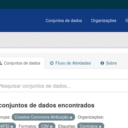
Conjuntos de dados
Organizações
G
Conjuntos de dados
Fluxo de Atividades
Sobre
conjuntos de dados encontrados
enças:
Creative Commons Atribuição
Organizações:
NIFEI
Formatos:
CSV
Etiquetas:
Contratos