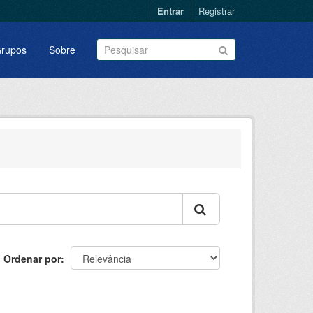
Entrar
Registrar
rupos
Sobre
Ordenar por