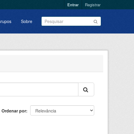
Entrar
Registrar
rupos
Sobre
Ordenar por