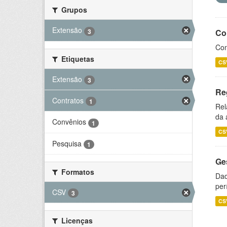
Grupos
Extensão
3
Co
Con
Etiquetas
CS
Extensão
3
Re
Contratos
1
Rel
da 
Convênios
1
CS
Pesquisa
1
Ge
Formatos
Dad
per
CSV
3
CS
Licenças