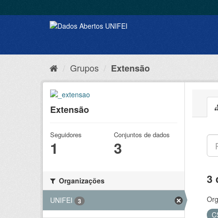
Grupos
Extensão
Extensão
Seguidores
Conjuntos de dados
1
3
3 
Organizações
Org
UNIFEI
3
C